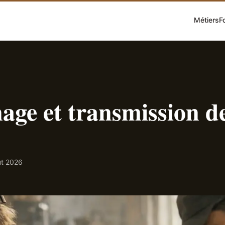
Métiers
F
e et transmission de
ût 2026