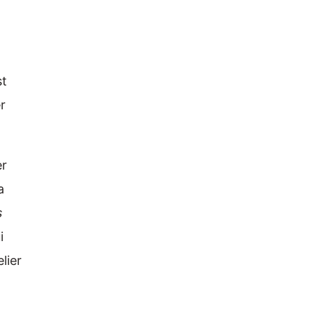
st
r
er
a
s
i
lier