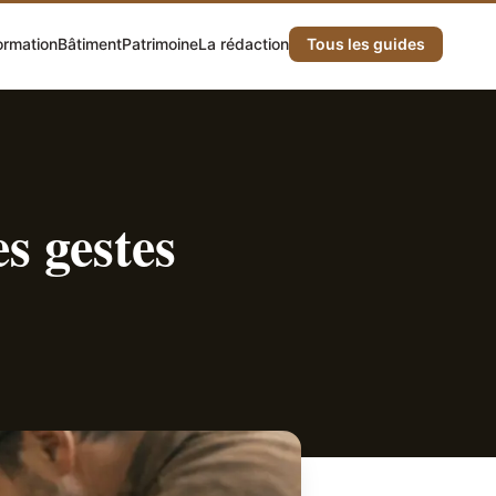
ormation
Bâtiment
Patrimoine
La rédaction
Tous les guides
s gestes