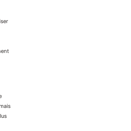
iser
ment
e
mais
lus