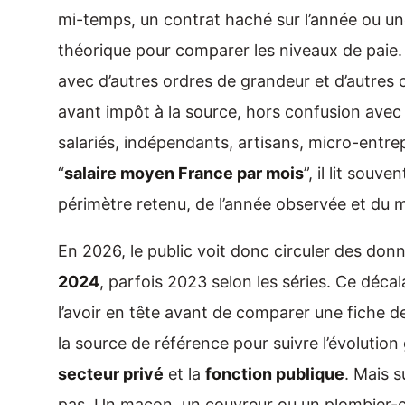
mi-temps, un contrat haché sur l’année ou un
théorique pour comparer les niveaux de paie. L
avec d’autres ordres de grandeur et d’autres c
avant impôt à la source, hors confusion avec
salariés, indépendants, artisans, micro-entr
“
salaire moyen France par mois
”, il lit souv
périmètre retenu, de l’année observée et du 
En 2026, le public voit donc circuler des do
2024
, parfois 2023 selon les séries. Ce décala
l’avoir en tête avant de comparer une fiche d
la source de référence pour suivre l’évolution
secteur privé
et la
fonction publique
. Mais s
pas. Un maçon, un couvreur ou un plombier-ch