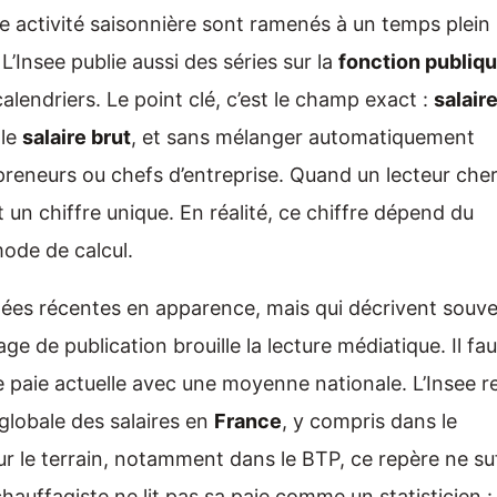
e activité saisonnière sont ramenés à un temps plein
’Insee publie aussi des séries sur la
fonction publiq
alendriers. Le point clé, c’est le champ exact :
salair
 le
salaire brut
, et sans mélanger automatiquement
epreneurs ou chefs d’entreprise. Quand un lecteur che
ent un chiffre unique. En réalité, ce chiffre dépend du
mode de calcul.
nnées récentes en apparence, mais qui décrivent souv
ge de publication brouille la lecture médiatique. Il fau
e paie actuelle avec une moyenne nationale. L’Insee r
 globale des salaires en
France
, y compris dans le
ur le terrain, notamment dans le BTP, ce repère ne suf
auffagiste ne lit pas sa paie comme un statisticien :