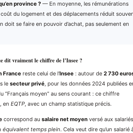
 qu’en province ?
— En moyenne, les rémunérations
le coût du logement et des déplacements réduit souve
on doit se faire en pouvoir d’achat, pas seulement en
 dit vraiment le chiffre de l’Insee ?
n France
reste celui de l’
Insee
: autour de
2 730 euro
s le
secteur privé
, pour les données 2024 publiées e
 du “Français moyen” au sens courant : ce chiffre
n, en
EQTP
, avec un champ statistique précis.
e
correspond au
salaire net moyen
versé aux salarié
en
équivalent temps plein
. Cela veut dire qu’un salarié 