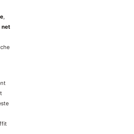
ue
,
e net
rche
ent
t
este
fit