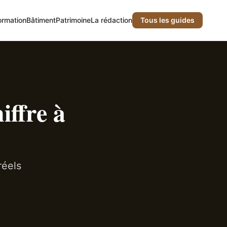
ormation
Bâtiment
Patrimoine
La rédaction
Tous les guides
iffre à
réels