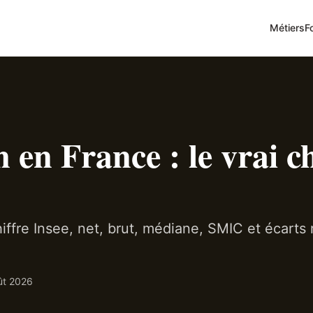
Métiers
F
 en France : le vrai ch
iffre Insee, net, brut, médiane, SMIC et écarts 
ût 2026