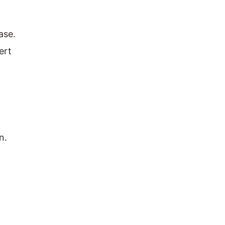
ase.
ert
n.