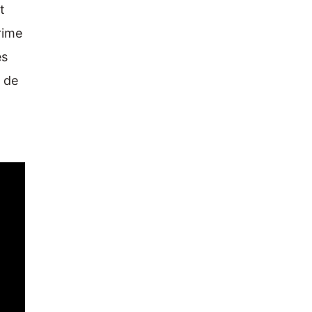
t
rime
es
s de