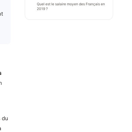
Quel est le salaire moyen des Français en
2019 ?
nt
s
n
s du
à