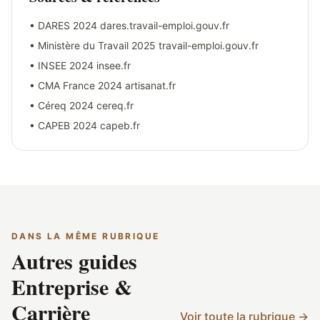
a grandi au contact des artisans du
• DARES 2024
dares.travail-emploi.gouv.fr
bâtiment (père charpentier, oncle
• Ministère du Travail 2025
travail-emploi.gouv.fr
maçon) avant de se spécialiser
• INSEE 2024
insee.fr
dans le journalisme de terrain. Il
collabore régulièrement avec la
• CMA France 2024
artisanat.fr
Fédération Compagnonnique des
• Céreq 2024
cereq.fr
Métiers du Bâtiment, la CAPEB et
• CAPEB 2024
capeb.fr
plusieurs Chambres de Métiers et
de l'Artisanat (CMA). Son travail
éditorial chez compagnonnage.fr
consiste à traduire la réalité des
gestes, des formations et des
débouchés en contenus utiles,
DANS LA MÊME RUBRIQUE
Autres guides
vérifiables et ancrés dans le terrain
— loin des clichés ou des discours
Entreprise &
institutionnels.
Carrière
Voir toute la rubrique →