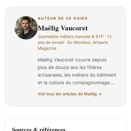
AUTEUR DE CE GUIDE
Maëlig Vaucoret
Journaliste métiers manuels & BTP · 12
ans de terrain · Ex-Moniteur, Artisans
Magazine
Maëlig Vaucoret couvre depuis
plus de douze ans les filières
artisanales, les métiers du bâtiment
et la culture du compagnonnage.
Ancien rédacteur pour Le Moniteur
Voir tous les articles de Maëlig →
et Artisans Magazine, il a signé
plus de 600 articles et reportages
sur les chantiers, les CFA, les
formations CAP/BP et les parcours
de reconversion. Né en Bretagne, il
Sources & références