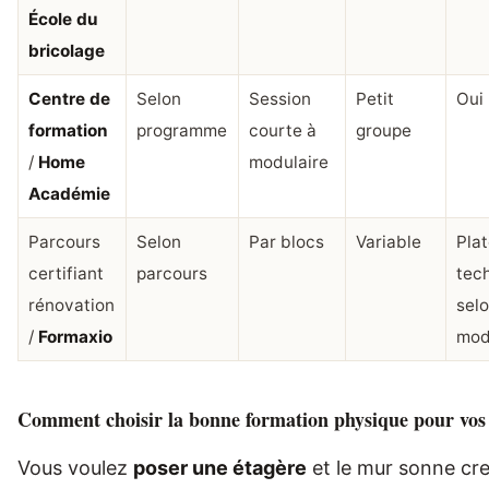
École du
bricolage
Centre de
Selon
Session
Petit
Oui
formation
programme
courte à
groupe
/
Home
modulaire
Académie
Parcours
Selon
Par blocs
Variable
Pla
certifiant
parcours
tec
rénovation
sel
/
Formaxio
mod
Comment choisir la bonne formation physique pour vos 
Vous voulez
poser une étagère
et le mur sonne cre