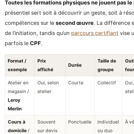
Toutes les formations physiques ne jouent pas l
présentiel sert soit à découvrir un geste, soit à ré
compétences sur le
second œuvre
. La différence 
de l’initiation, tandis qu’un
parcours certifiant
vise u
parfois le
CPF
.
Format /
Prix
Taille de
Out
Durée
exemple
affiché
groupe
fou
Atelier en
Oui, selon
Courte
Collectif
Oui,
magasin /
atelier
atel
Leroy
Merlin
Cours à
Souvent
Ponctuelle
Individuel
À vé
domicile
/
sur devis
ou duo