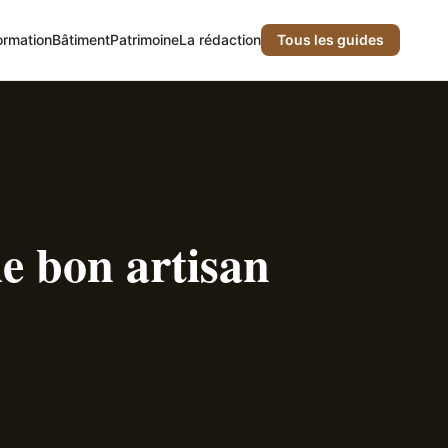
ormation
Bâtiment
Patrimoine
La rédaction
Tous les guides
le bon artisan