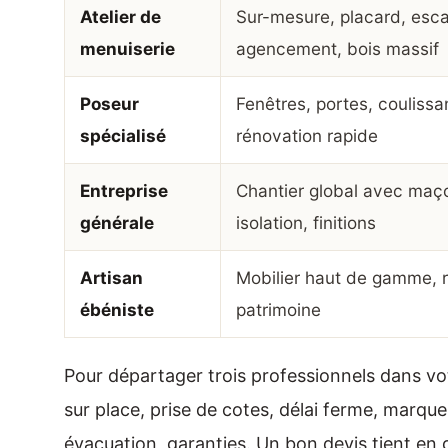
Atelier de
Sur-mesure, placard, escal
menuiserie
agencement, bois massif
Poseur
Fenêtres, portes, coulissa
spécialisé
rénovation rapide
Entreprise
Chantier global avec maç
générale
isolation, finitions
Artisan
Mobilier haut de gamme, r
ébéniste
patrimoine
Pour départager trois professionnels dans v
sur place, prise de cotes, délai ferme, marqu
évacuation, garanties. Un bon devis tient en 