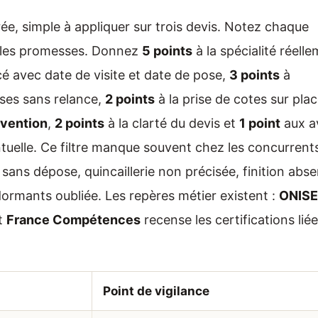
ée, simple à appliquer sur trois devis. Notez chaque
s les promesses. Donnez
5 points
à la spécialité réell
é avec date de visite et date de pose,
3 points
à
ises sans relance,
2 points
à la prise de cotes sur pla
rvention
,
2 points
à la clarté du devis et
1 point
aux a
ntuelle. Ce filtre manque souvent chez les concurrent
s sans dépose, quincaillerie non précisée, finition abse
dormants oubliée. Les repères métier existent :
ONIS
et
France Compétences
recense les certifications lié
Point de vigilance