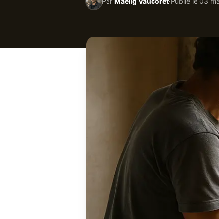
Par
Maëlig Vaucoret
·
Publié le
03 ma