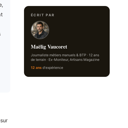
e,
nt
ÉCRIT PAR
s
Maëlig Vaucoret
Journaliste métiers manuels & BTP · 12 ans
de terrain · Ex-Moniteur, Artisans Magazine
12 ans
d'expérience
 sur