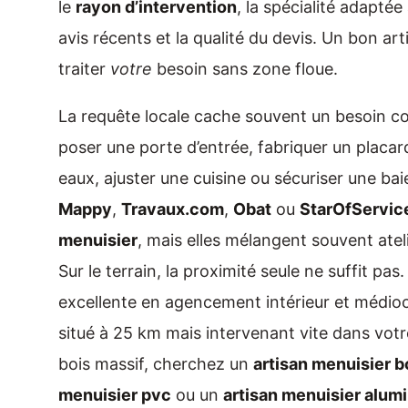
le
rayon d’intervention
, la spécialité adaptée 
avis récents et la qualité du devis. Un bon arti
traiter
votre
besoin sans zone floue.
La requête locale cache souvent un besoin co
poser une porte d’entrée, fabriquer un placa
eaux, ajuster une cuisine ou sécuriser une b
Mappy
,
Travaux.com
,
Obat
ou
StarOfServic
menuisier
, mais elles mélangent souvent ateli
Sur le terrain, la proximité seule ne suffit pas
excellente en agencement intérieur et médiocr
situé à 25 km mais intervenant vite dans votre
bois massif, cherchez un
artisan menuisier b
menuisier pvc
ou un
artisan menuisier alum