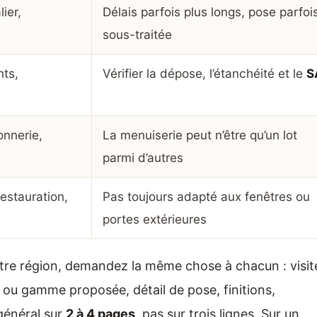
ier,
Délais parfois plus longs, pose parfoi
sous-traitée
nts,
Vérifier la dépose, l’étanchéité et le
S
onnerie,
La menuiserie peut n’être qu’un lot
parmi d’autres
estauration,
Pas toujours adapté aux fenêtres ou
portes extérieures
otre région, demandez la même chose à chacun : visit
e ou gamme proposée, détail de pose, finitions,
général sur
2 à 4 pages
, pas sur trois lignes. Sur un