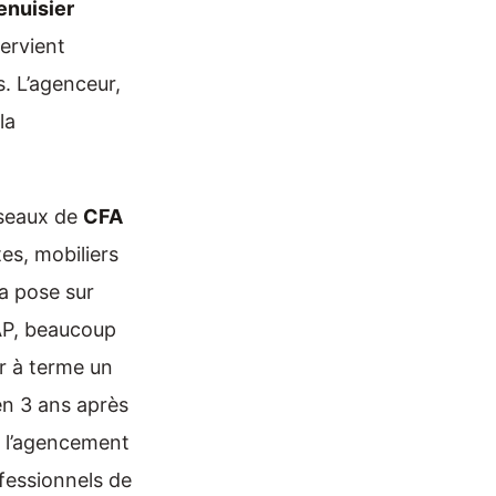
nuisier
ervient
s. L’agenceur,
la
éseaux de
CFA
tes, mobiliers
a pose sur
AP, beaucoup
r à terme un
en 3 ans après
, l’agencement
ofessionnels de