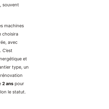
e, souvent
les machines
e choisira
rée, avec
 C’est
énergétique et
antier type, un
 rénovation
re
2 ans
pour
lon le statut.