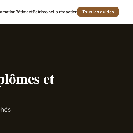
ormation
Bâtiment
Patrimoine
La rédaction
Tous les guides
plômes et
chés