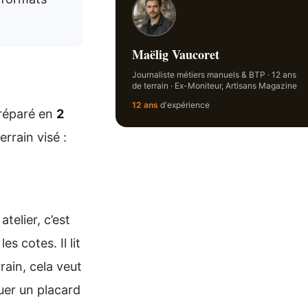
Maëlig Vaucoret
Journaliste métiers manuels & BTP · 12 ans
de terrain · Ex-Moniteur, Artisans Magazine
12 ans
d'expérience
préparé en
2
rrain visé :
,
telier, c’est
s cotes. Il lit
rrain, cela veut
quer un placard