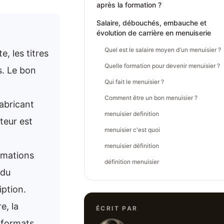
après la formation ?
Salaire, débouchés, embauche et
évolution de carrière en menuiserie
Quel est le salaire moyen d'un menuisier ?
, les titres
Quelle formation pour devenir menuisier ?
s. Le bon
Qui fait le menuisier ?
Comment être un bon menuisier ?
abricant
menuisier definition
teur est
menuisier c'est quoi
menuisier définition
rmations
définition menuisier
 du
iption.
e, la
ÉCRIT PAR
s formats