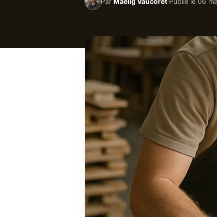
Par
Maëlig Vaucoret
·
Publié le
06 ma