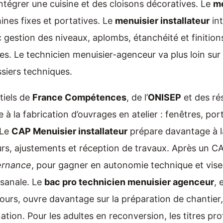
intégrer une cuisine et des cloisons décoratives. Le
me
hines fixes et portatives. Le
menuisier installateur
int
 gestion des niveaux, aplombs, étanchéité et finition
xes. Le technicien menuisier-agenceur va plus loin sur 
ssiers techniques.
tiels de
France Compétences
, de l’
ONISEP
et des r
à la fabrication d’ouvrages en atelier : fenêtres, por
 Le
CAP Menuisier installateur
prépare davantage à l
urs, ajustements et réception de travaux. Après un C
ernance
, pour gagner en autonomie technique et vise
isanale. Le
bac pro technicien menuisier agenceur
, 
cours, ouvre davantage sur la préparation de chantier
nation. Pour les adultes en reconversion, les titres pr