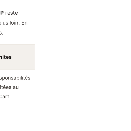
P
reste
lus loin. En
s.
mites
sponsabilités
mitées au
part