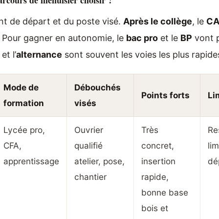
t de départ et du poste visé.
Après le collège
, le
CA
ose. Pour gagner en autonomie, le
bac pro
et le
BP
vont p
et l’
alternance
sont souvent les voies les plus rapide
Mode de
Débouchés
Points forts
Li
formation
visés
Lycée pro,
Ouvrier
Très
Re
CFA,
qualifié
concret,
li
apprentissage
atelier, pose,
insertion
dé
chantier
rapide,
bonne base
bois et