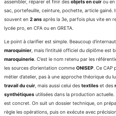
assembler, réparer et finir des
objets en cuir
ou en 
sac, portefeuille, ceinture, pochette, article gainé. I
souvent en
2 ans
après la 3e, parfois plus vite en 
lycée pro, en CFA ou en GRETA.
Le point à clarifier est simple. Beaucoup d’interna
maroquinier
, mais l’intitulé officiel du diplôme est 
maroquinerie
. C’est le nom retenu par les référent
les sources d’orientation comme
ONISEP
. Ce CAP p
métier d’atelier, pas à une approche théorique du l
travail du cuir
, mais aussi celui des
textiles
et des
synthétiques
utilisées dans la production actuelle. 
est concret. On suit un dossier technique, on prépa
règle les opérations, puis on exécute avec précisio