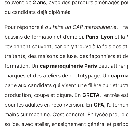
souvent de
2 ans
, avec des parcours aménagés pou
ou candidats déjà diplômés.
Pour répondre à
où faire un CAP maroquinerie
, il 
bassins de formation et d’emploi.
Paris
,
Lyon
et la
reviennent souvent, car on y trouve à la fois des at
traitants, des maisons de luxe, des façonniers et d
formation. Un
cap maroquinerie Paris
peut attirer 
marques et des ateliers de prototypage. Un
cap ma
parle aux candidats qui visent une filière cuir struc
production, coupe et piqûre. En
GRETA
, l’entrée es
pour les adultes en reconversion. En
CFA
, l’altern
mains sur machine. C’est concret. En lycée pro, le 
solide, avec atelier, enseignement général et pério