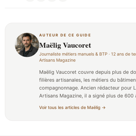
AUTEUR DE CE GUIDE
Maëlig Vaucoret
Journaliste métiers manuels & BTP · 12 ans de ter
Artisans Magazine
Maëlig Vaucoret couvre depuis plus de do
filières artisanales, les métiers du bâtimen
compagnonnage. Ancien rédacteur pour L
Artisans Magazine, il a signé plus de 600 a
reportages sur les chantiers, les CFA, les
Voir tous les articles de Maëlig →
CAP/BP et les parcours de reconversion. Né en Bretagne, il
a grandi au contact des artisans du bâtim
charpentier, oncle maçon) avant de se spé
journalisme de terrain. Il collabore réguli