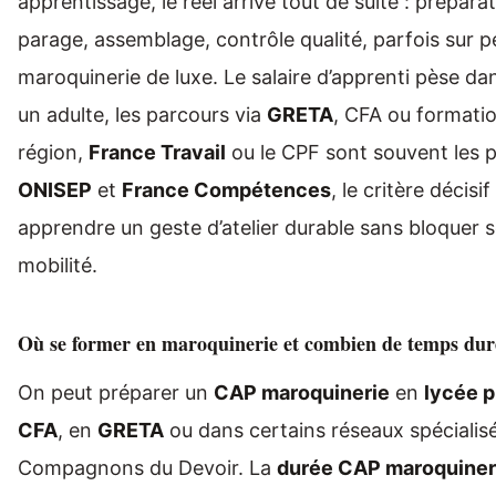
apprentissage, le réel arrive tout de suite : prépara
parage, assemblage, contrôle qualité, parfois sur pe
maroquinerie de luxe. Le salaire d’apprenti pèse dan
un adulte, les parcours via
GRETA
, CFA ou formatio
région,
France Travail
ou le CPF sont souvent les p
ONISEP
et
France Compétences
, le critère décisi
apprendre un geste d’atelier durable sans bloquer 
mobilité.
Où se former en maroquinerie et combien de temps dur
On peut préparer un
CAP maroquinerie
en
lycée p
CFA
, en
GRETA
ou dans certains réseaux spéciali
Compagnons du Devoir. La
durée CAP maroquiner