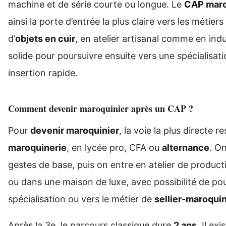
machine et de série courte ou longue. Le
CAP maro
ainsi la porte d’entrée la plus claire vers les métier
d’
objets en cuir
, en atelier artisanal comme en ind
solide pour poursuivre ensuite vers une spécialisat
insertion rapide.
Comment devenir maroquinier après un CAP ?
Pour
devenir maroquinier
, la voie la plus directe r
maroquinerie
, en lycée pro, CFA ou
alternance
. O
gestes de base, puis on entre en atelier de product
ou dans une maison de luxe, avec possibilité de po
spécialisation ou vers le métier de
sellier-maroquin
Après la 3e, le parcours classique dure
2 ans
. Il ex