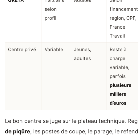
GRETA
1 à 2 ans
Adultes
Selon
selon
financement
profil
région, CPF,
France
Travail
Centre privé
Variable
Jeunes,
Reste à
adultes
charge
variable,
parfois
plusieurs
milliers
d’euros
Le bon centre se juge sur le plateau technique. Re
de piqûre
, les postes de coupe, le parage, le refen