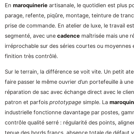
En
maroquinerie
artisanale, le quotidien est plus p
parage, refente, piqûre, montage, teinture de tranc
prise de commande. En atelier de luxe, le travail es
segmenté, avec une
cadence
maîtrisée mais une ré
irréprochable sur des séries courtes ou moyennes 
finition très contrôlé.
Sur le terrain, la différence se voit vite. Un petit ate
faire passer le même ouvrier d’un portefeuille à une
réparation de sac avec échange direct avec le clie
patron et parfois
prototypage
simple. La
maroquin
industrielle fonctionne davantage par postes, gam
contrôle qualité serré : régularité des points, alig
tenue des bords francs, absence totale de défaut vi