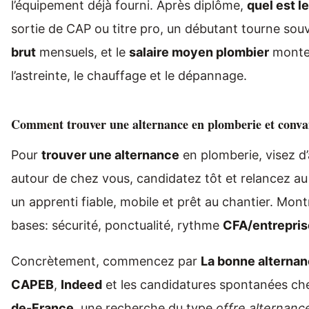
l’équipement déjà fourni. Après diplôme,
quel est l
sortie de CAP ou titre pro, un débutant tourne so
brut
mensuels, et le
salaire moyen plombier
monte 
l’astreinte, le chauffage et le dépannage.
Comment trouver une alternance en plomberie et conv
Pour
trouver une alternance
en plomberie, visez d
autour de chez vous, candidatez tôt et relancez au
un apprenti fiable, mobile et prêt au chantier. Mon
bases: sécurité, ponctualité, rythme
CFA/entrepris
Concrètement, commencez par
La bonne alterna
CAPEB
,
Indeed
et les candidatures spontanées che
de-France
, une recherche du type
offre alternanc