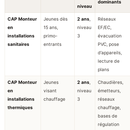
dominants
niveau
CAP Monteur
Jeunes dès
2 ans
,
Réseaux
en
15 ans,
niveau
EF/EC,
installations
primo-
3
évacuation
sanitaires
entrants
PVC, pose
d’appareils,
lecture de
plans
CAP Monteur
Jeunes
2 ans
,
Chaudières,
en
visant
niveau
émetteurs,
installations
chauffage
3
réseaux
thermiques
chauffage,
bases de
régulation