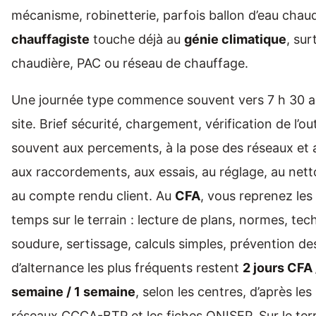
mécanisme, robinetterie, parfois ballon d’eau chaude
chauffagiste
touche déjà au
génie climatique
, sur
chaudière, PAC ou réseau de chauffage.
Une journée type commence souvent vers 7 h 30 a
site. Brief sécurité, chargement, vérification de l’ou
souvent aux percements, à la pose des réseaux et a
aux raccordements, aux essais, au réglage, au netto
au compte rendu client. Au
CFA
, vous reprenez les
temps sur le terrain : lecture de plans, normes, te
soudure, sertissage, calculs simples, prévention de
d’alternance les plus fréquents restent
2 jours CFA 
semaine / 1 semaine
, selon les centres, d’après le
réseaux CCCA-BTP et les fiches ONISEP. Sur le terra