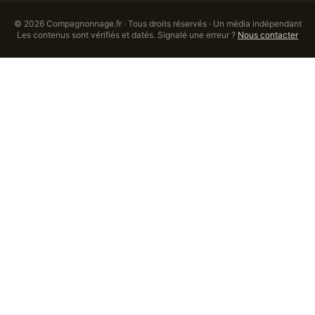
©
2026
Compagnonnage.fr · Tous droits réservés · Un média indépendant
Les contenus sont vérifiés et datés. Signalé une erreur ?
Nous contacter