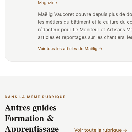
Magazine
Maëlig Vaucoret couvre depuis plus de douz
les métiers du bâtiment et la culture du
rédacteur pour Le Moniteur et Artisans Ma
articles et reportages sur les chantiers, 
et les parcours de reconversion. Né en Bretagne, il a grandi au contact
Voir tous les articles de Maëlig →
des artisans du bâtiment (père charpentie
spécialiser dans le journalisme de terrain.
la Fédération Compagnonnique des Métier
plusieurs Chambres de Métiers et de l'Artisanat (
éditorial chez compagnonnage.fr consiste à
gestes, des formations et des débouchés e
DANS LA MÊME RUBRIQUE
et ancrés dans le terrain — loin des clich
Autres guides
institutionnels.
Formation &
Apprentissage
Voir toute la rubrique →