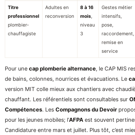
Titre
Adultes en
8 à 16
Gestes métier
professionnel
reconversion
mois
,
intensifs,
plombier-
niveau
pose,
chauffagiste
3
raccordement,
remise en
service
Pour une
cap plomberie alternance
, le CAP MIS res
de bains, colonnes, nourrices et évacuations. Le
ca
version MIT colle mieux aux chantiers avec chaudiè
chauffant. Les référentiels sont consultables sur
O
Compétences
. Les
Compagnons du Devoir
propos
pour les jeunes mobiles; l’
AFPA
est souvent pertine
Candidature entre mars et juillet. Plus tôt, c’est m