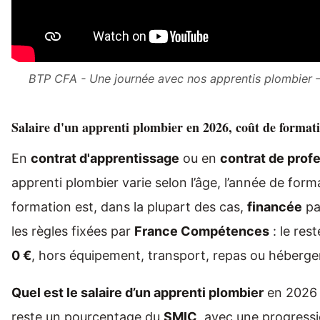
BTP CFA - Une journée avec nos apprentis plomb
Salaire d'un apprenti plombier en 2026, coût de formatio
En
contrat d'apprentissage
ou en
contrat de prof
apprenti plombier varie selon l’âge, l’année de forma
formation est, dans la plupart des cas,
financée
par
les règles fixées par
France Compétences
: le res
0 €
, hors équipement, transport, repas ou héberg
Quel est le salaire d’un apprenti plombier
en 2026 
reste un pourcentage du
SMIC
, avec une progressi