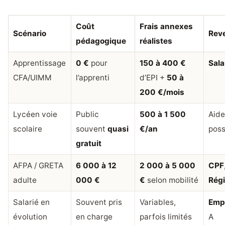
Coût
Frais annexes
Scénario
Rev
pédagogique
réalistes
Apprentissage
0 €
pour
150 à 400 €
Sala
CFA/UIMM
l’apprenti
d’EPI +
50 à
200 €/mois
Lycéen voie
Public
500 à 1 500
Aide
scolaire
souvent
quasi
€/an
poss
gratuit
AFPA / GRETA
6 000 à 12
2 000 à 5 000
CPF
adulte
000 €
€
selon mobilité
Rég
Salarié en
Souvent pris
Variables,
Emp
évolution
en charge
parfois limités
A