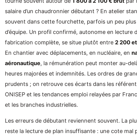
tourne souvent autour de
1 800 à 2 100 € brut
par 
salaire d’un chaudronnier débutant ? En atelier sta
souvent dans cette fourchette, parfois un peu plu
d’équipe. Un profil confirmé, autonome en lecture d
fabrication complète, se situe plutôt entre
2 200 et
En chantier avec déplacements, en nucléaire, en
n
aéronautique
, la rémunération peut monter au-del
heures majorées et indemnités. Les ordres de gran
prudents ; on retrouve ces écarts dans les référent
ONISEP et les tendances emploi relayées par Fra
et les branches industrielles.
Les erreurs de débutant reviennent souvent. La pl
reste la lecture de plan insuffisante : une cote mal p