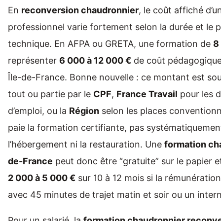
En
reconversion chaudronnier
, le coût affiché d’un
professionnel varie fortement selon la durée et le 
technique. En AFPA ou GRETA, une formation de
8
représenter
6 000 à 12 000 €
de coût pédagogique,
Île-de-France. Bonne nouvelle : ce montant est so
tout ou partie par le
CPF
,
France Travail
pour les 
d’emploi, ou la
Région
selon les places convention
paie la formation certifiante, pas systématiquement
l’hébergement ni la restauration. Une
formation ch
de-France
peut donc être “gratuite” sur le papier 
2 000 à 5 000 €
sur 10 à 12 mois si la rémunération
avec 45 minutes de trajet matin et soir ou un inter
Pour un salarié, la
formation chaudronnier reconv