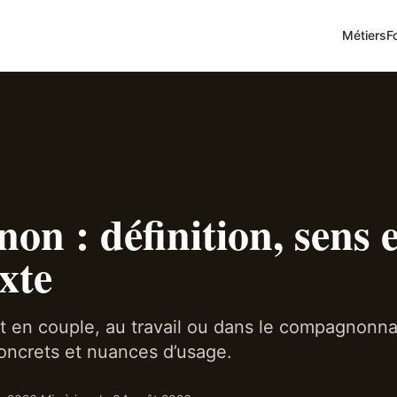
Métiers
F
n : définition, sens e
exte
 en couple, au travail ou dans le compagnonn
concrets et nuances d’usage.