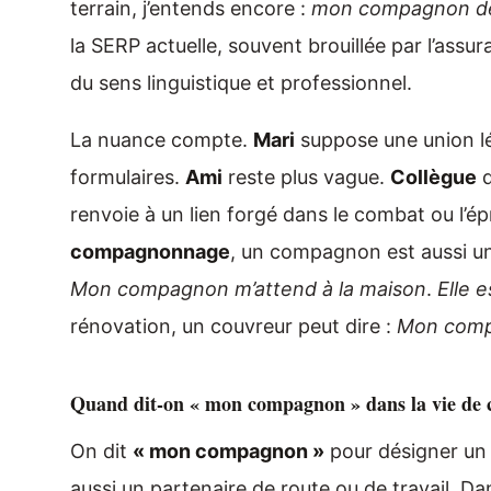
terrain, j’entends encore :
mon compagnon de
la SERP actuelle, souvent brouillée par l’assur
du sens linguistique et professionnel.
La nuance compte.
Mari
suppose une union l
formulaires.
Ami
reste plus vague.
Collègue
d
renvoie à un lien forgé dans le combat ou l’ép
compagnonnage
, un compagnon est aussi un
Mon compagnon m’attend à la maison
.
Elle 
rénovation, un couvreur peut dire :
Mon compa
Quand dit-on « mon compagnon » dans la vie de co
On dit
« mon compagnon »
pour désigner un 
aussi un partenaire de route ou de travail. Da