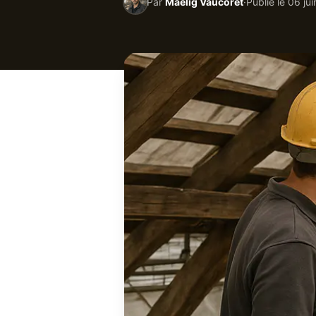
Par
Maëlig Vaucoret
·
Publié le
06 ju