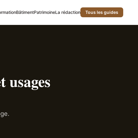
ormation
Bâtiment
Patrimoine
La rédaction
Tous les guides
t usages
age.