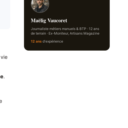
Maëlig Vaucoret
Journaliste métiers manuels & BTP · 12 ans
de terrain · Ex-Moniteur, Artisans Magazine
12 ans
d'expérience
 vie
ge
.
e