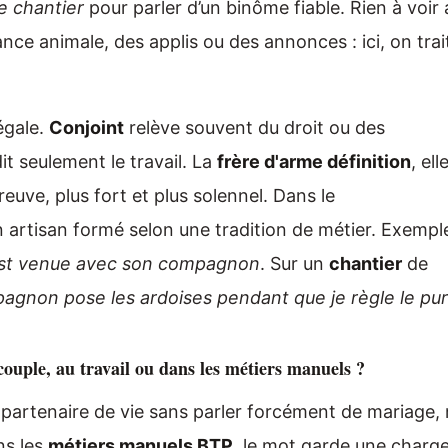
 chantier
pour parler d’un binôme fiable. Rien à voir
ance animale, des applis ou des annonces : ici, on trai
égale.
Conjoint
relève souvent du droit ou des
it seulement le travail. La
frère d'arme définition
, elle
reuve, plus fort et plus solennel. Dans le
 artisan formé selon une tradition de métier. Exemple
est venue avec son compagnon
. Sur un
chantier
de
gnon pose les ardoises pendant que je règle le pu
uple, au travail ou dans les métiers manuels ?
partenaire de vie sans parler forcément de mariage,
ns les
métiers manuels BTP
, le mot garde une charg