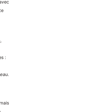
 avec
te
,
s :
reau
.
 mais
e