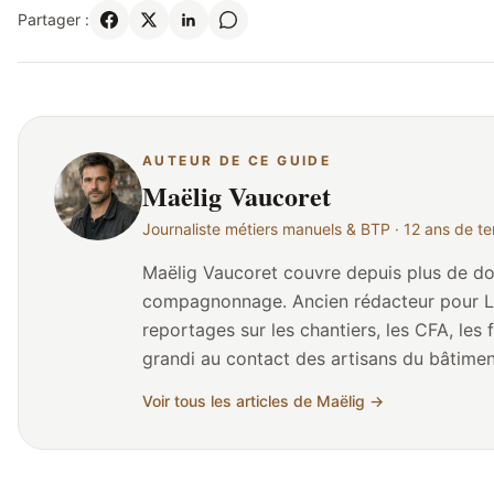
Partager :
AUTEUR DE CE GUIDE
Maëlig Vaucoret
Journaliste métiers manuels & BTP · 12 ans de te
Maëlig Vaucoret couvre depuis plus de douz
compagnonnage. Ancien rédacteur pour Le 
reportages sur les chantiers, les CFA, les formatio
grandi au contact des artisans du bâtimen
journalisme de terrain. Il collabore régu
Voir tous les articles de Maëlig →
CAPEB et plusieurs Chambres de Métiers et de l'Artisanat (CMA). Son 
consiste à traduire la réalité des gestes,
dans le terrain — loin des clichés ou des d