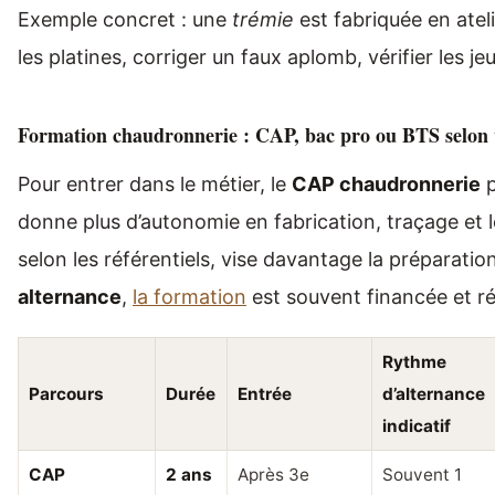
Exemple concret : une
trémie
est fabriquée en ateli
les platines, corriger un faux aplomb, vérifier les je
Formation chaudronnerie : CAP, bac pro ou BTS selon 
Pour entrer dans le métier, le
CAP chaudronnerie
p
donne plus d’autonomie en fabrication, traçage et 
selon les référentiels, vise davantage la préparation
alternance
,
la formation
est souvent financée et r
Rythme
Parcours
Durée
Entrée
d’alternance
indicatif
CAP
2 ans
Après 3e
Souvent 1