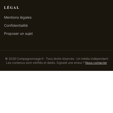
LÉGAL
Mentions légales
Confidentialité
Proposer un sujet
©
2026
Compagnonnage.fr · Tous droits réservés · Un média indépendant
Les contenus sont vérifiés et datés. Signalé une erreur ?
Nous contacter