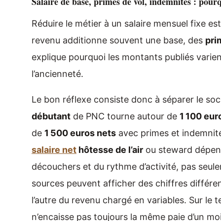
Salaire de base, primes de vol, indemnités : pour
Réduire le métier à un salaire mensuel fixe es
revenu additionne souvent une base, des
pri
explique pourquoi les montants publiés varient
l’ancienneté.
Le bon réflexe consiste donc à séparer le socl
débutant
de PNC tourne autour de
1 100 eur
de
1 500 euros nets
avec primes et indemnités
salaire net
hôtesse de l’air
ou steward dépend
découchers et du rythme d’activité, pas seulem
sources peuvent afficher des chiffres différen
l’autre du revenu chargé en variables. Sur le te
n’encaisse pas toujours la même paie d’un mois