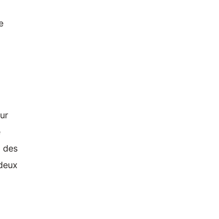
le
ur
e
 des
 deux