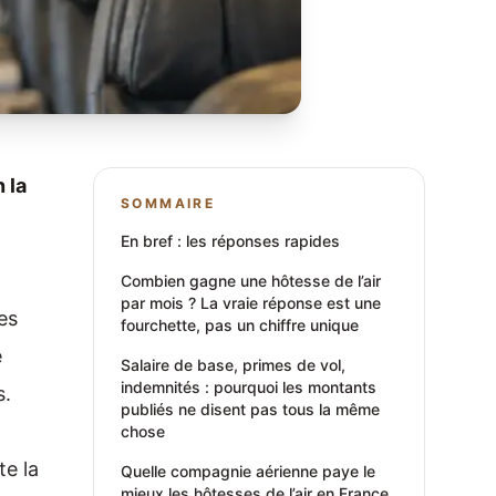
 la
SOMMAIRE
En bref : les réponses rapides
Combien gagne une hôtesse de l’air
par mois ? La vraie réponse est une
mes
fourchette, pas un chiffre unique
e
Salaire de base, primes de vol,
indemnités : pourquoi les montants
s.
publiés ne disent pas tous la même
chose
te la
Quelle compagnie aérienne paye le
mieux les hôtesses de l’air en France