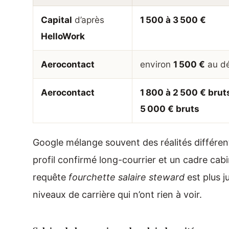
Capital
d’après
1 500 à 3 500 €
HelloWork
Aerocontact
environ
1 500 €
au dé
Aerocontact
1 800 à 2 500 € brut
5 000 € bruts
Google mélange souvent des réalités différe
profil confirmé long-courrier et un cadre cab
requête
fourchette salaire steward
est plus j
niveaux de carrière qui n’ont rien à voir.