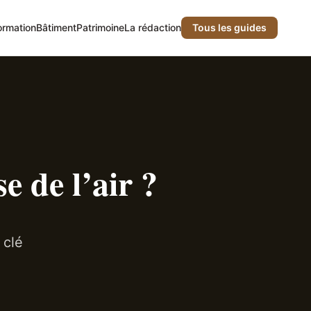
ormation
Bâtiment
Patrimoine
La rédaction
Tous les guides
e de l’air ?
 clé