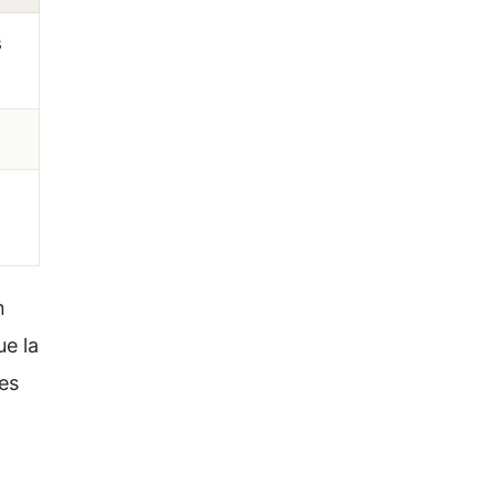
s
n
ue la
des