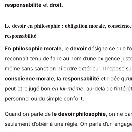
responsabilité
et
droit
.
Le devoir en philosophie : obligation morale, conscience
responsabilité
En
philosophie morale
, le
devoir
désigne ce que l’
reconnaît tenu de faire au nom d’une exigence just
même sans sanction ni ordre extérieur. Il repose sur
conscience morale
, la
responsabilité
et l’idée qu’
peut être jugé bon
en lui-même
, au-delà de l’intérê
personnel ou du simple confort.
Quand on parle de
le devoir philosophie
, on ne pa
seulement d’obéir à une règle. On parle d’un enga