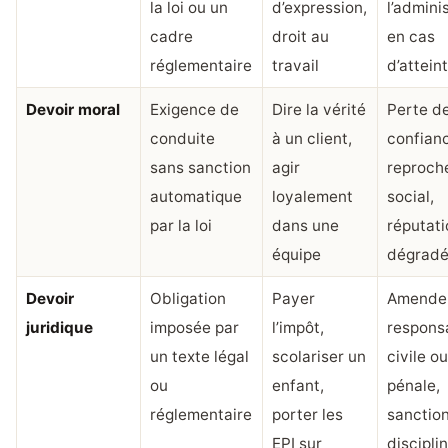
la loi ou un
d’expression,
l’admini
cadre
droit au
en cas
réglementaire
travail
d’attein
Devoir moral
Exigence de
Dire la vérité
Perte d
conduite
à un client,
confian
sans sanction
agir
reproch
automatique
loyalement
social,
par la loi
dans une
réputati
équipe
dégrad
Devoir
Obligation
Payer
Amende
juridique
imposée par
l’impôt,
responsa
un texte légal
scolariser un
civile o
ou
enfant,
pénale,
réglementaire
porter les
sanctio
EPI sur
discipli