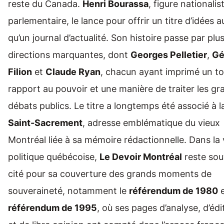
reste du Canada.
Henri Bourassa
, figure nationalis
parlementaire, le lance pour offrir un titre d’idées a
qu’un journal d’actualité. Son histoire passe par plu
directions marquantes, dont
Georges Pelletier
,
Gé
Filion
et
Claude Ryan
, chacun ayant imprimé un to
rapport au pouvoir et une manière de traiter les gr
débats publics. Le titre a longtemps été associé à 
Saint-Sacrement
, adresse emblématique du vieux
Montréal liée à sa mémoire rédactionnelle. Dans la 
politique québécoise,
Le Devoir Montréal
reste sou
cité pour sa couverture des grands moments de
souveraineté, notamment le
référendum de 1980
e
référendum de 1995
, où ses pages d’analyse, d’édi