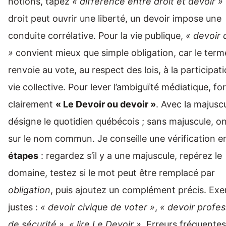
notions, tapez
« différence entre droit et devoir »
droit peut ouvrir une liberté, un devoir impose une
conduite corrélative. Pour la vie publique,
« devoir 
»
convient mieux que simple obligation, car le term
renvoie au vote, au respect des lois, à la participati
vie collective. Pour lever l’ambiguïté médiatique, f
clairement
« Le Devoir ou devoir »
. Avec la majusc
désigne le quotidien québécois ; sans majuscule, on
sur le nom commun. Je conseille une vérification 
étapes
: regardez s’il y a une majuscule, repérez le
domaine, testez si le mot peut être remplacé par
obligation
, puis ajoutez un complément précis. Ex
justes :
« devoir civique de voter »
,
« devoir profes
de sécurité »
,
« lire Le Devoir »
. Erreurs fréquentes