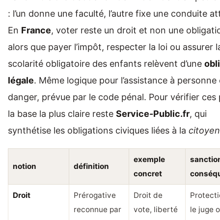
: l’un donne une faculté, l’autre fixe une conduite a
En
France
, voter reste un droit et non une obligati
alors que payer l’impôt, respecter la loi ou assurer l
scolarité obligatoire des enfants relèvent d’une
obl
légale
. Même logique pour l’assistance à personne
danger, prévue par le code pénal. Pour vérifier ces 
la base la plus claire reste
Service-Public.fr
, qui
synthétise les obligations civiques liées à la
citoye
exemple
sanctio
notion
définition
concret
conséq
Droit
Prérogative
Droit de
Protecti
reconnue par
vote, liberté
le juge 