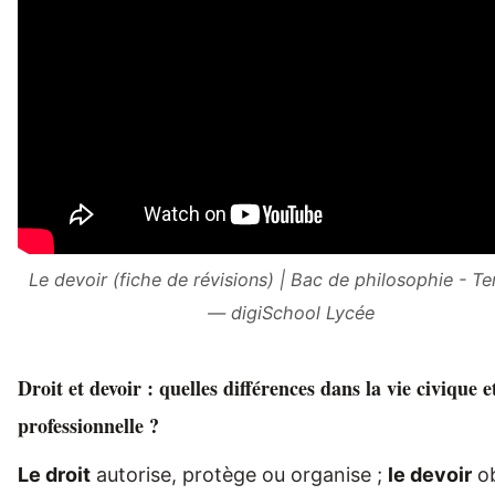
Le devoir (fiche de révisions) | Bac de philosophie - Te
— digiSchool Lycée
Droit et devoir : quelles différences dans la vie civique e
professionnelle ?
Le droit
autorise, protège ou organise ;
le devoir
ob