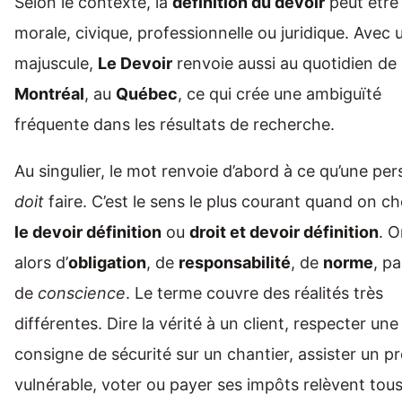
Selon le contexte, la
définition du devoir
peut être
morale, civique, professionnelle ou juridique. Avec 
majuscule,
Le Devoir
renvoie aussi au quotidien de
Montréal
, au
Québec
, ce qui crée une ambiguïté
fréquente dans les résultats de recherche.
Au singulier, le mot renvoie d’abord à ce qu’une pe
doit
faire. C’est le sens le plus courant quand on c
le devoir définition
ou
droit et devoir définition
. O
alors d’
obligation
, de
responsabilité
, de
norme
, pa
de
conscience
. Le terme couvre des réalités très
différentes. Dire la vérité à un client, respecter une
consigne de sécurité sur un chantier, assister un p
vulnérable, voter ou payer ses impôts relèvent tous