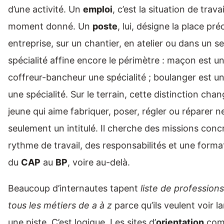
d’une activité. Un
emploi
, c’est la situation de trav
moment donné. Un
poste
, lui, désigne la place pr
entreprise, sur un chantier, en atelier ou dans un ser
spécialité affine encore le périmètre : maçon est un
coffreur-bancheur une spécialité ; boulanger est un
une spécialité. Sur le terrain, cette distinction cha
jeune qui aime fabriquer, poser, régler ou réparer 
seulement un intitulé. Il cherche des missions conc
rythme de travail, des responsabilités et une forma
du
CAP
au
BP
, voire au-delà.
Beaucoup d’internautes tapent
liste de profession
tous les métiers de a à z
parce qu’ils veulent voir l
une piste. C’est logique. Les sites d’
orientation
co