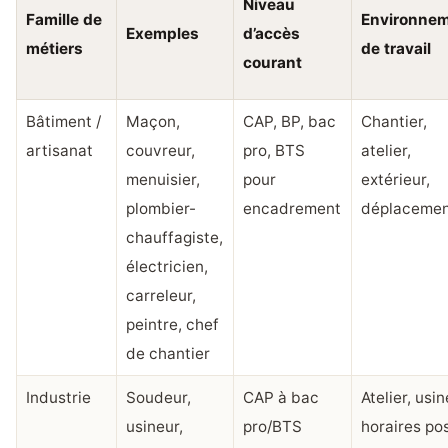
Niveau
Famille de
Environne
Exemples
d’accès
métiers
de travail
courant
Bâtiment /
Maçon,
CAP, BP, bac
Chantier,
artisanat
couvreur,
pro, BTS
atelier,
menuisier,
pour
extérieur,
plombier-
encadrement
déplacemen
chauffagiste,
électricien,
carreleur,
peintre, chef
de chantier
Industrie
Soudeur,
CAP à bac
Atelier, usin
usineur,
pro/BTS
horaires po