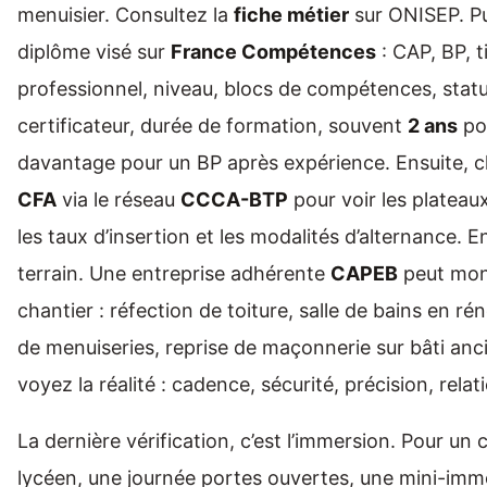
menuisier. Consultez la
fiche métier
sur ONISEP. Pu
diplôme visé sur
France Compétences
: CAP, BP, t
professionnel, niveau, blocs de compétences, stat
certificateur, durée de formation, souvent
2 ans
po
davantage pour un BP après expérience. Ensuite, 
CFA
via le réseau
CCCA-BTP
pour voir les plateau
les taux d’insertion et les modalités d’alternance. Enf
terrain. Une entreprise adhérente
CAPEB
peut mont
chantier : réfection de toiture, salle de bains en ré
de menuiseries, reprise de maçonnerie sur bâti anc
voyez la réalité : cadence, sécurité, précision, relati
La dernière vérification, c’est l’immersion. Pour un 
lycéen, une journée portes ouvertes, une mini-imm