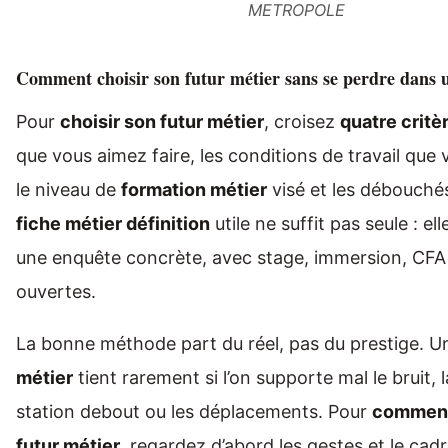
METROPOLE
Comment choisir son futur métier sans se perdre dans u
Pour
choisir son futur métier
, croisez
quatre critè
que vous aimez faire, les conditions de travail que
le niveau de
formation métier
visé et les débouchés
fiche métier définition
utile ne suffit pas seule : el
une enquête concrète, avec stage, immersion, CFA
ouvertes.
La bonne méthode part du réel, pas du prestige. 
métier
tient rarement si l’on supporte mal le bruit, 
station debout ou les déplacements. Pour
comment
futur métier
, regardez d’abord les gestes et le cadre