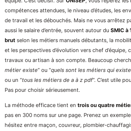
équipe. C’est décisif. Sur
ONISEP
, vous repérez les 
compétences attendues, le niveau d’études, les e
de travail et les débouchés. Mais ne vous arrêtez pa
aussi le salaire d’entrée, souvent autour du
SMIC à 
brut
selon les métiers manuels débutants, la mobil
et les perspectives d’évolution vers chef d’équipe,
travaux ou artisan à son compte. Beaucoup cherch
métier existe
” ou “
quels sont les métiers qui exist
ou un “
tous les métiers de a à z pdf
”. C’est utile po
Pas pour choisir sérieusement.
La méthode efficace tient en
trois ou quatre méti
pas en 300 noms sur une page. Prenez un exemple 
hésitez entre maçon, couvreur, plombier-chauffagi