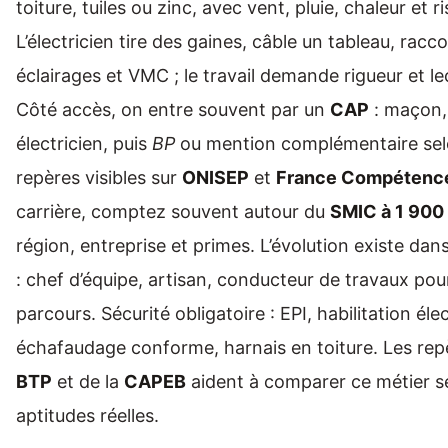
toiture, tuiles ou zinc, avec vent, pluie, chaleur et 
L’électricien tire des gaines, câble un tableau, racco
éclairages et VMC ; le travail demande rigueur et le
Côté accès, on entre souvent par un
CAP
: maçon,
électricien, puis
BP
ou mention complémentaire selo
repères visibles sur
ONISEP
et
France Compétenc
carrière, comptez souvent autour du
SMIC à 1 900 
région, entreprise et primes. L’évolution existe da
: chef d’équipe, artisan, conducteur de travaux pou
parcours. Sécurité obligatoire : EPI, habilitation éle
échafaudage conforme, harnais en toiture. Les re
BTP
et de la
CAPEB
aident à comparer ce métier s
aptitudes réelles.