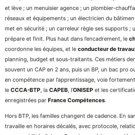
et lève ; un menuisier agence ; un plombier-chauff
réseaux et équipements ; un électricien du bâtiment 
met en sécurité ; un carreleur règle ses supports ; 
prépare et finit. Plus haut dans l’encadrement, le
ch
coordonne les équipes, et le
conducteur de travau
planning, budget et sous-traitants. Ces métiers d
souvent un CAP en 2 ans, puis un BP, un bac pro 
en compétence par l’apprentissage, voie fortemen
le
CCCA-BTP
, la
CAPEB
, l’
ONISEP
et les certificat
enregistrées par
France Compétences
.
Hors BTP, les familles changent de cadence. En san
travaille en horaires décalés, avec protocole, relat