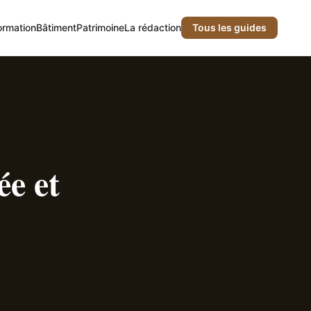
ormation
Bâtiment
Patrimoine
La rédaction
Tous les guides
ée et