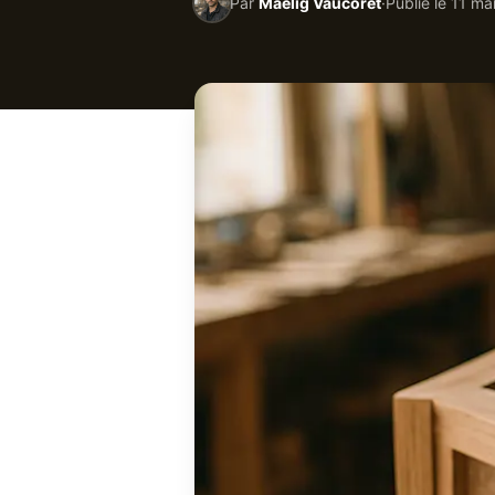
Par
Maëlig Vaucoret
·
Publié le
11 ma