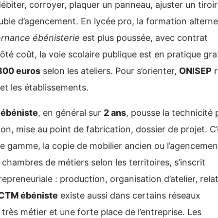
ébiter, corroyer, plaquer un panneau, ajuster un tiroir
uble d’agencement. En lycée pro, la formation alterne
ernance ébénisterie
est plus poussée, avec contrat
té coût, la voie scolaire publique est en pratique gra
800 euros
selon les ateliers. Pour s’orienter,
ONISEP
r
 et les établissements.
ébéniste
, en général sur
2 ans
, pousse la technicité 
ion, mise au point de fabrication, dossier de projet. C’
 de gamme, la copie de mobilier ancien ou l’agencemen
 chambres de métiers selon les territoires, s’inscrit
preneuriale : production, organisation d’atelier, rela
CTM ébéniste
existe aussi dans certains réseaux
rès métier et une forte place de l’entreprise. Les