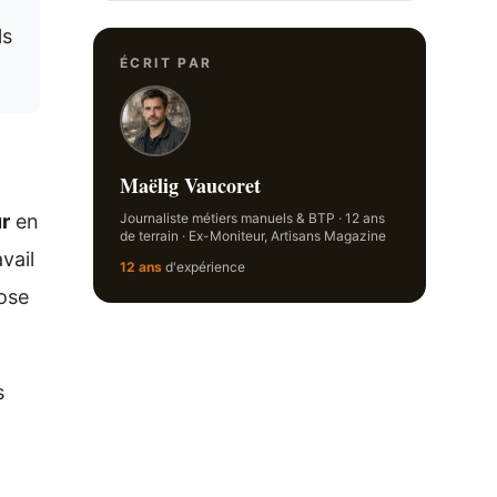
ls
ÉCRIT PAR
Maëlig Vaucoret
r
en
Journaliste métiers manuels & BTP · 12 ans
de terrain · Ex-Moniteur, Artisans Magazine
vail
12 ans
d'expérience
pose
s