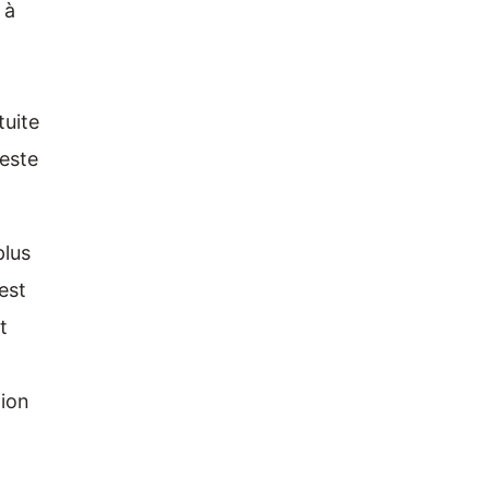
 à
tuite
este
plus
est
t
tion