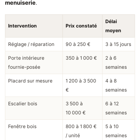
menuiserie
.
Délai
Intervention
Prix constaté
moyen
Réglage / réparation
90 à 250 €
3 à 15 jours
Porte intérieure
350 à 1 000 €
2 à 6
fournie-posée
semaines
Placard sur mesure
1 200 à 3 500
4 à 8
€
semaines
Escalier bois
3 500 à
6 à 12
10 000 €
semaines
Fenêtre bois
800 à 1 800 €
5 à 10
/ unité
semaines