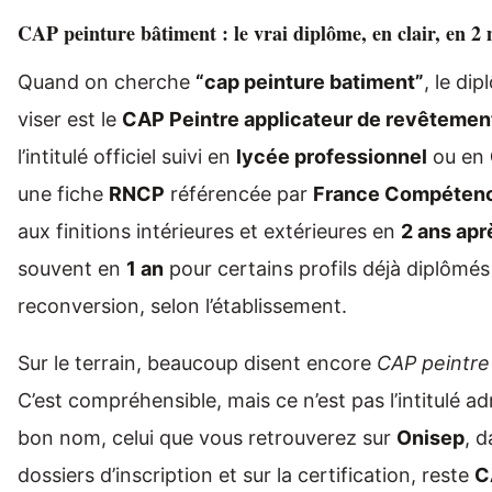
CAP peinture bâtiment : le vrai diplôme, en clair, en 2
Quand on cherche
“cap peinture batiment”
, le di
viser est le
CAP Peintre applicateur de revêtemen
l’intitulé officiel suivi en
lycée professionnel
ou en
une fiche
RNCP
référencée par
France Compéten
aux finitions intérieures et extérieures en
2 ans apr
souvent en
1 an
pour certains profils déjà diplômés
reconversion, selon l’établissement.
Sur le terrain, beaucoup disent encore
CAP peintre
C’est compréhensible, mais ce n’est pas l’intitulé adm
bon nom, celui que vous retrouverez sur
Onisep
, d
dossiers d’inscription et sur la certification, reste
C