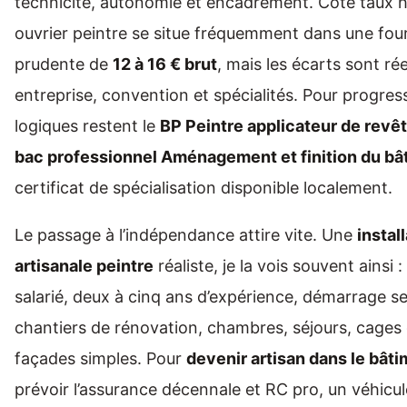
technicité, autonomie et encadrement. Côté taux h
ouvrier peintre se situe fréquemment dans une fou
prudente de
12 à 16 € brut
, mais les écarts sont ré
entreprise, convention et spécialités. Pour progress
logiques restent le
BP Peintre applicateur de rev
bac professionnel Aménagement et finition du bâ
certificat de spécialisation disponible localement.
Le passage à l’indépendance attire vite. Une
instal
artisanale peintre
réaliste, je la vois souvent ainsi 
salarié, deux à cinq ans d’expérience, démarrage seu
chantiers de rénovation, chambres, séjours, cages d
façades simples. Pour
devenir artisan dans le bât
prévoir l’assurance décennale et RC pro, un véhicule 