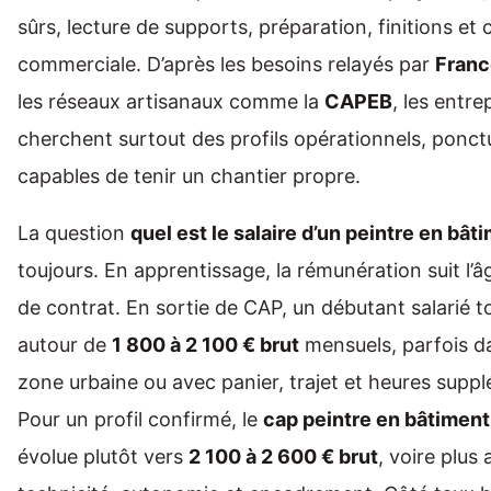
sûrs, lecture de supports, préparation, finitions et c
commerciale. D’après les besoins relayés par
Franc
les réseaux artisanaux comme la
CAPEB
, les entre
cherchent surtout des profils opérationnels, ponct
capables de tenir un chantier propre.
La question
quel est le salaire d’un peintre en bât
toujours. En apprentissage, la rémunération suit l’â
de contrat. En sortie de CAP, un débutant salarié 
autour de
1 800 à 2 100 € brut
mensuels, parfois d
zone urbaine ou avec panier, trajet et heures supp
Pour un profil confirmé, le
cap peintre en bâtiment
évolue plutôt vers
2 100 à 2 600 € brut
, voire plus