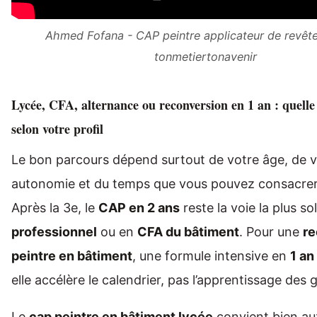
Ahmed Fofana - CAP peintre applicateur de revê
tonmetiertonavenir
Lycée, CFA, alternance ou reconversion en 1 an : quelle 
selon votre profil
Le bon parcours dépend surtout de votre âge, de v
autonomie et du temps que vous pouvez consacrer 
Après la 3e, le
CAP en 2 ans
reste la voie la plus so
professionnel
ou en
CFA du bâtiment
. Pour une
re
peintre en bâtiment
, une formule intensive en
1 an
elle accélère le calendrier, pas l’apprentissage des 
Le
cap peintre en bâtiment lycée
convient bien aux