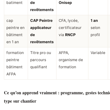
batiment
de
Onisep
revêtements
cap
CAP Peintre
CFA, lycée,
1 an
peintre en
applicateur
certificateur
selon
bâtiment
de
via
RNCP
profil
en 1 an
revêtements
formation
Titre pro ou
AFPA,
Variable
peintre
parcours
organisme de
bâtiment
qualifiant
formation
AFPA
Ce qu’on apprend vraiment : programme, gestes techni
type sur chantier