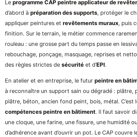
Le
programme CAP peintre applicateur de revêt
d’abord à
préparation des supports
, protéger le ch
appliquer peintures et
revêtements muraux
, puis 
finition. Sur le terrain, le métier commence raremen
rouleau : une grosse part du temps passe en lessiv
rebouchage, ponçage, masquage, reprises et nett
des règles strictes de
sécurité
et d’
EPI
.
En atelier et en entreprise, le futur
peintre en bâti
à reconnaître un support sain ou dégradé : plâtre, 
plâtre, béton, ancien fond peint, bois, métal. C’est
compétences peintre en bâtiment
. Il faut savoir 
une cloque, une farine, une fissure, une humidité o
d’adhérence avant d’ouvrir un pot. Le CAP couvre l