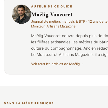
AUTEUR DE CE GUIDE
Maëlig Vaucoret
Journaliste métiers manuels & BTP · 12 ans de ter
Moniteur, Artisans Magazine
Maëlig Vaucoret couvre depuis plus de d
les filières artisanales, les métiers du bâti
culture du compagnonnage. Ancien rédac
Le Moniteur et Artisans Magazine, il a sig
600 articles et reportages sur les chantier
Voir tous les articles de Maëlig →
les formations CAP/BP et les parcours de
reconversion. Né en Bretagne, il a grandi au contact
des artisans du bâtiment (père charpentie
maçon) avant de se spécialiser dans le jo
de terrain. Il collabore régulièrement avec
Fédération Compagnonnique des Métiers
DANS LA MÊME RUBRIQUE
Bâtiment, la CAPEB et plusieurs Chambre