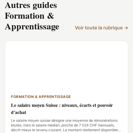
Autres guides
Métiers et de l'Artisanat (CMA). Son travail éditorial
chez compagnonnage.fr consiste à traduire
Formation &
des gestes, des formations et des débou
Apprentissage
contenus utiles, vérifiables et ancrés dans 
Voir toute la rubrique →
— loin des clichés ou des discours institut
FORMATION & APPRENTISSAGE
Le salaire moyen Suisse : niveaux, écarts et pouvoir
d’achat
Le salaire moyen suisse désigne une moyenne de rémunérations
brutes, mais le salaire médian, proche de 7 024 CHF mensuels,
décrit mieux le revenu courant. Le montant réellement disponible