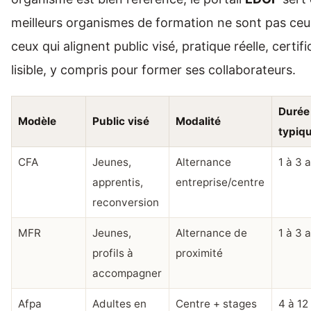
meilleurs organismes de formation ne sont pas ceu
ceux qui alignent public visé, pratique réelle, certif
lisible, y compris pour former ses collaborateurs.
Durée
Modèle
Public visé
Modalité
typiq
CFA
Jeunes,
Alternance
1 à 3 
apprentis,
entreprise/centre
reconversion
MFR
Jeunes,
Alternance de
1 à 3 
profils à
proximité
accompagner
Afpa
Adultes en
Centre + stages
4 à 12