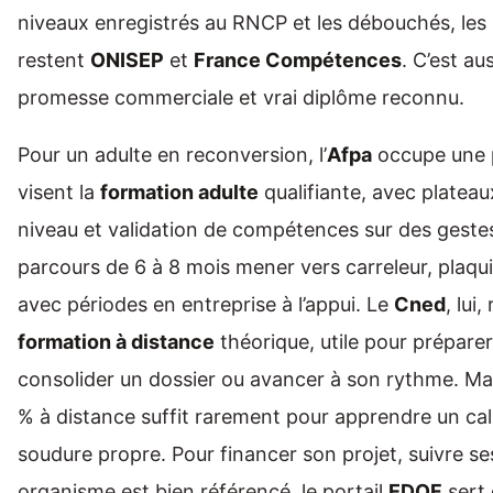
niveaux enregistrés au RNCP et les débouchés, les 
restent
ONISEP
et
France Compétences
. C’est au
promesse commerciale et vrai diplôme reconnu.
Pour un adulte en reconversion, l’
Afpa
occupe une p
visent la
formation adulte
qualifiante, avec plateau
niveau et validation de compétences sur des gestes
parcours de 6 à 8 mois mener vers carreleur, plaqui
avec périodes en entreprise à l’appui. Le
Cned
, lui
formation à distance
théorique, utile pour prépare
consolider un dossier ou avancer à son rythme. Ma
% à distance suffit rarement pour apprendre un ca
soudure propre. Pour financer son projet, suivre se
organisme est bien référencé, le portail
EDOF
sert 