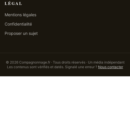
LÉGAL
Mentions légales
Confidentialité
Proposer un sujet
©
2026
Compagnonnage.fr · Tous droits réservés · Un média indépendant
Les contenus sont vérifiés et datés. Signalé une erreur ?
Nous contacter