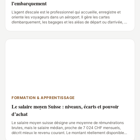
l’embarquement
L’agent d’escale est le professionnel qui accueille, enregistre et
oriente les voyageurs dans un aéroport. Il gère les cartes
d’embarquement, les bagages et les aléas de départ ou d’arrivée, en
appliquant les procédures de sûreté et les consignes de la
compagnie.
FORMATION & APPRENTISSAGE
Le salaire moyen Suisse : niveaux, écarts et pouvoir
d’achat
Le salaire moyen suisse désigne une moyenne de rémunérations
brutes, mais le salaire médian, proche de 7 024 CHF mensuels,
décrit mieux le revenu courant. Le montant réellement disponible
varie fortement avec le canton, le métier, le taux d’activité, les