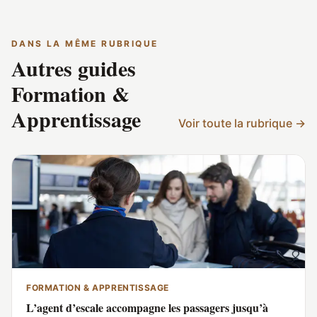
l'Artisanat (CMA). Son travail éditorial chez compagnonnage.fr
consiste à traduire la réalité des gestes, 
DANS LA MÊME RUBRIQUE
débouchés en contenus utiles, vérifiables 
Autres guides
loin des clichés ou des discours institution
Formation &
Apprentissage
Voir toute la rubrique →
FORMATION & APPRENTISSAGE
L’agent d’escale accompagne les passagers jusqu’à