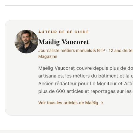
AUTEUR DE CE GUIDE
Maëlig Vaucoret
Journaliste métiers manuels & BTP · 12 ans de ter
Magazine
Maëlig Vaucoret couvre depuis plus de dou
artisanales, les métiers du bâtiment et l
Ancien rédacteur pour Le Moniteur et Arti
plus de 600 articles et reportages sur les 
formations CAP/BP et les parcours de reconversion. Né e
Voir tous les articles de Maëlig →
a grandi au contact des artisans du bâtim
maçon) avant de se spécialiser dans le jour
collabore régulièrement avec la Fédérat
Métiers du Bâtiment, la CAPEB et plusieu