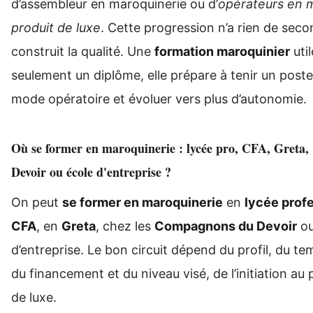
d’assembleur en maroquinerie ou d’
opérateurs en 
produit de luxe
. Cette progression n’a rien de secon
construit la qualité. Une
formation maroquinier
uti
seulement un diplôme, elle prépare à tenir un poste
mode opératoire et évoluer vers plus d’autonomie.
Où se former en maroquinerie : lycée pro, CFA, Gret
Devoir ou école d'entreprise ?
On peut
se former en maroquinerie
en
lycée prof
CFA
, en
Greta
, chez les
Compagnons du Devoir
ou
d’entreprise. Le bon circuit dépend du profil, du te
du financement et du niveau visé, de l’initiation au 
de luxe.