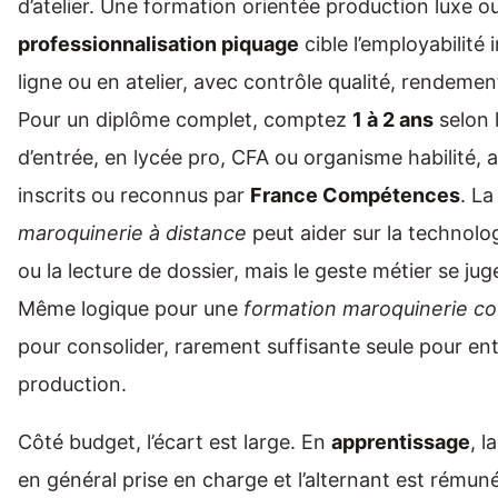
d’atelier. Une formation orientée production luxe o
professionnalisation piquage
cible l’employabilité
ligne ou en atelier, avec contrôle qualité, rendement
Pour un diplôme complet, comptez
1 à 2 ans
selon 
d’entrée, en lycée pro, CFA ou organisme habilité, a
inscrits ou reconnus par
France Compétences
. L
maroquinerie à distance
peut aider sur la technolog
ou la lecture de dossier, mais le geste métier se jug
Même logique pour une
formation maroquinerie cou
pour consolider, rarement suffisante seule pour en
production.
Côté budget, l’écart est large. En
apprentissage
, l
en général prise en charge et l’alternant est rémun