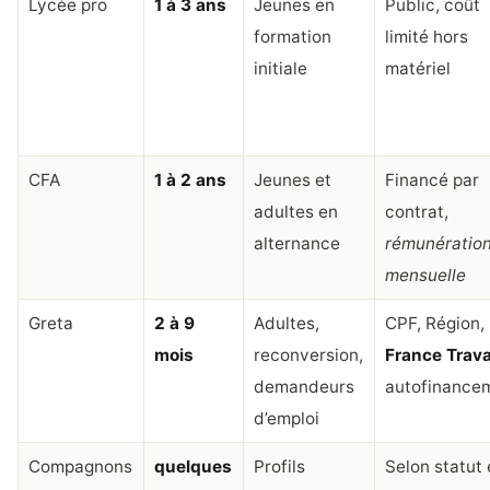
Lycée pro
1 à 3 ans
Jeunes en
Public, coût
formation
limité hors
initiale
matériel
CFA
1 à 2 ans
Jeunes et
Financé par
adultes en
contrat,
alternance
rémunératio
mensuelle
Greta
2 à 9
Adultes,
CPF, Région,
mois
reconversion,
France Trava
demandeurs
autofinance
d’emploi
Compagnons
quelques
Profils
Selon statut 