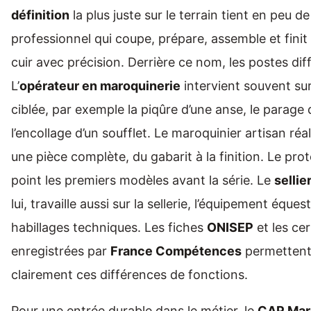
définition
la plus juste sur le terrain tient en peu d
professionnel qui coupe, prépare, assemble et finit
cuir avec précision. Derrière ce nom, les postes dif
L’
opérateur en maroquinerie
intervient souvent su
ciblée, par exemple la piqûre d’une anse, le parage 
l’encollage d’un soufflet. Le maroquinier artisan ré
une pièce complète, du gabarit à la finition. Le pro
point les premiers modèles avant la série. Le
sellie
lui, travaille aussi sur la sellerie, l’équipement éque
habillages techniques. Les fiches
ONISEP
et les cer
enregistrées par
France Compétences
permettent
clairement ces différences de fonctions.
Pour une entrée durable dans le métier, le
CAP Mar