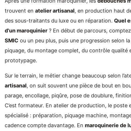
Après une formation maroquinier, les
débouchés m
trouvent en
atelier artisanal
, en production haut 
des sous-traitants du luxe ou en réparation.
Quel es
d'un maroquinier
? En début de parcours, comptez
SMIC
ou un peu plus, puis une progression selon la
piquage, du montage complet, du contrôle qualité 
prototypage.
Sur le terrain, le métier change beaucoup selon l’ate
artisanal
, on suit souvent une pièce de bout en bou
parage, encollage, piqûre, pose de doublure, finiti
C’est formateur. En atelier de production, le poste 
spécialisé : préparation, piquage machine, montage
cadence compte davantage. En
maroquinerie de l