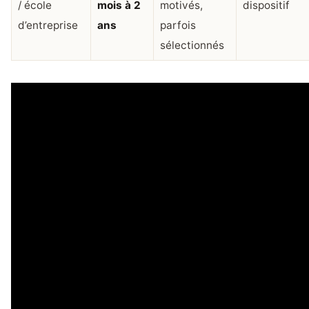
/ école
mois à 2
motivés,
dispositif
d’entreprise
ans
parfois
sélectionnés