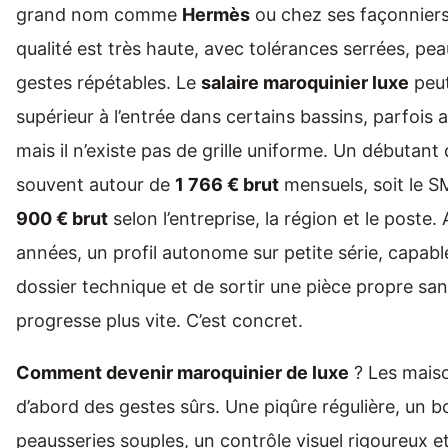
grand nom comme
Hermès
ou chez ses façonniers,
qualité est très haute, avec tolérances serrées, pea
gestes répétables. Le
salaire maroquinier luxe
peut
supérieur à l’entrée dans certains bassins, parfois 
mais il n’existe pas de grille uniforme. Un débutan
souvent autour de
1 766 € brut
mensuels, soit le S
900 € brut
selon l’entreprise, la région et le poste
années, un profil autonome sur petite série, capable
dossier technique et de sortir une pièce propre san
progresse plus vite. C’est concret.
Comment devenir maroquinier de luxe
? Les mais
d’abord des gestes sûrs. Une piqûre régulière, un bo
peausseries souples, un contrôle visuel rigoureux e