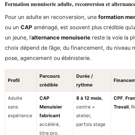
Formation menuiserie adulte, reconversion et alternance
Pour un adulte en reconversion, une
formation men
ou un
CAP
aménagé, est souvent plus crédible qu’u
un jeune, l’
alternance menuiserie
reste la voie la p
choix dépend de l’âge, du financement, du niveau ma
pose, agencement ou ébénisterie.
Parcours
Durée /
Profil
Finance
crédible
rythme
Adulte
CAP
8 à 12 mois
,
CPF
,
Fra
sans
Menuisier
centre +
Travail
, 
expérience
fabricant
atelier,
accéléré,
parfois stage
titre pro,