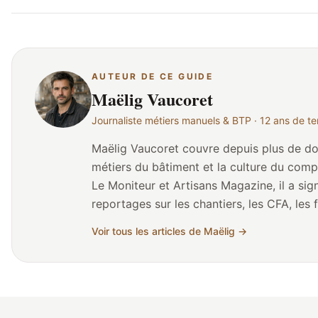
AUTEUR DE CE GUIDE
Maëlig Vaucoret
Journaliste métiers manuels & BTP · 12 ans de te
Maëlig Vaucoret couvre depuis plus de douz
métiers du bâtiment et la culture du com
Le Moniteur et Artisans Magazine, il a sig
reportages sur les chantiers, les CFA, les
de reconversion. Né en Bretagne, il a grandi au contact des artisans du
Voir tous les articles de Maëlig →
bâtiment (père charpentier, oncle maçon) 
journalisme de terrain. Il collabore réguli
Compagnonnique des Métiers du Bâtiment
de Métiers et de l'Artisanat (CMA). Son travail éditorial chez
compagnonnage.fr consiste à traduire la r