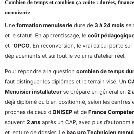
Combien de temps et combien ça coûte : durées, financ
menuiserie
Une
formation menuiserie
dure de
3 à 24 mois
selo
et le statut. En apprentissage, le
coût pédagogiqu
et l’
OPCO
. En reconversion, le vrai calcul porte sur
déplacements et surtout le volume d’atelier réel.
Pour répondre à la question
combien de temps dur
faut distinguer les diplômes et le terrain visé. Un
CA
Menuisier installateur
se prépare en général en
2 
déjà diplômé ou bien positionné, selon les centres e
proches de ceux d’
ONISEP
et de
France Compéte
souvent
2 ans
après un CAP, avec plus d’autonomie 
et lecture de dossier. Le
bac pro Technicien menu