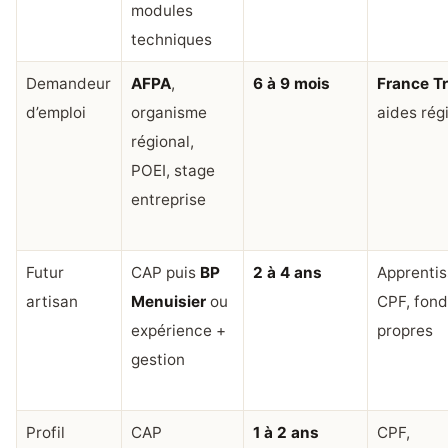
modules
techniques
Demandeur
AFPA
,
6 à 9 mois
France Tr
d’emploi
organisme
aides rég
régional,
POEI, stage
entreprise
Futur
CAP puis
BP
2 à 4 ans
Apprentis
artisan
Menuisier
ou
CPF, fon
expérience +
propres
gestion
Profil
CAP
1 à 2 ans
CPF,