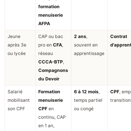
formation
menuiserie
AFPA
Jeune
CAP ou bac
2 ans
,
Contrat
après 3e
pro en
CFA
,
souvent en
d'appren
ou lycée
réseau
apprentissage
CCCA-BTP
,
Compagnons
du Devoir
Salarié
Formation
6 à 12 mois
,
CPF
, emp
mobilisant
menuiserie
temps partiel
transition
son CPF
CPF
en
ou congé
continu, CAP
en 1 an,