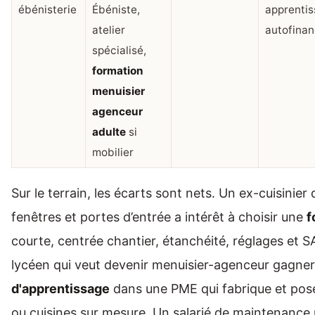
ébénisterie
Ébéniste,
apprentis
atelier
autofina
spécialisé,
formation
menuisier
agenceur
adulte
si
mobilier
Sur le terrain, les écarts sont nets. Un ex-cuisinier
fenêtres et portes d’entrée a intérêt à choisir une
f
courte, centrée chantier, étanchéité, réglages et S
lycéen qui veut devenir menuisier-agenceur gagne
d'apprentissage
dans une PME qui fabrique et pose
ou cuisines sur mesure. Un salarié de maintenance 