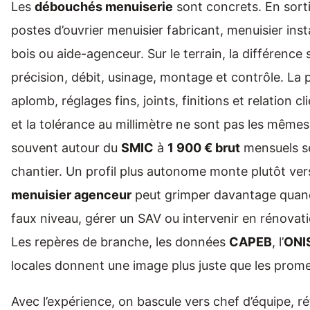
Les
débouchés menuiserie
sont concrets. En sort
postes d’ouvrier menuisier fabricant, menuisier insta
bois ou aide-agenceur. Sur le terrain, la différence 
précision, débit, usinage, montage et contrôle. La 
aplomb, réglages fins, joints, finitions et relation
et la tolérance au millimètre ne sont pas les même
souvent autour du
SMIC
à
1 900 € brut
mensuels se
chantier. Un profil plus autonome monte plutôt ve
menuisier agenceur
peut grimper davantage quand 
faux niveau, gérer un SAV ou intervenir en rénovatio
Les repères de branche, les données
CAPEB
, l’
ONI
locales donnent une image plus juste que les prom
Avec l’expérience, on bascule vers chef d’équipe, r