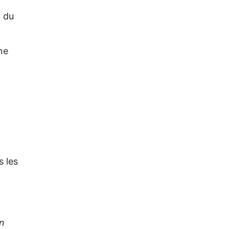
t du
ne
s les
un