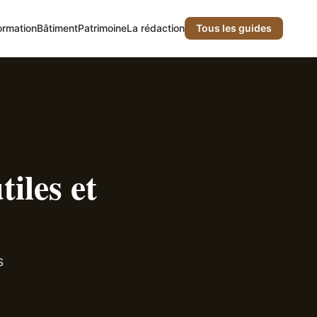
ormation
Bâtiment
Patrimoine
La rédaction
Tous les guides
iles et
s