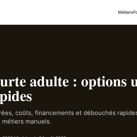
Métiers
F
rte adulte : options ut
pides
urées, coûts, financements et débouchés rapide
es métiers manuels.