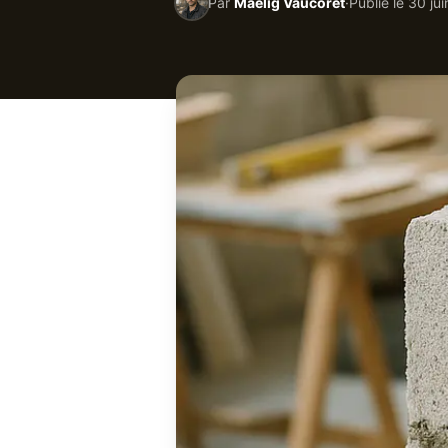
Par
Maëlig Vaucoret
·
Publié le
30 ju