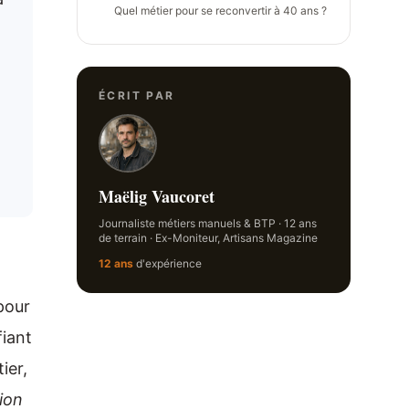
Quel métier pour se reconvertir à 40 ans ?
ÉCRIT PAR
Maëlig Vaucoret
Journaliste métiers manuels & BTP · 12 ans
de terrain · Ex-Moniteur, Artisans Magazine
12 ans
d'expérience
our
fiant
ier,
ion