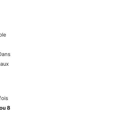
ple
 Dans
eaux
fois
ou 8