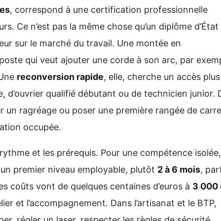
es
, correspond à une certification professionnelle
yeurs. Ce n’est pas la même chose qu’un diplôme d’État
ur sur le marché du travail. Une montée en
poste qui veut ajouter une corde à son arc, par exem
. Une
reconversion rapide
, elle, cherche un accès plus
e, d’ouvrier qualifié débutant ou de technicien junior.
rer un ragréage ou poser une première rangée de carr
vation occupée.
le rythme et les prérequis. Pour une compétence isolée,
 un premier niveau employable, plutôt
2 à 6 mois
, par
es coûts vont de quelques centaines d’euros à
3 000 
lier et l’accompagnement. Dans l’artisanat et le BTP,
er, régler un laser, respecter les règles de sécurité.