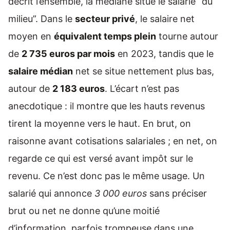
décrit l’ensemble, la médiane situe le salarié “du
milieu”. Dans le
secteur privé
, le salaire net
moyen en
équivalent temps plein
tourne autour
de
2 735 euros par mois
en 2023, tandis que le
salaire médian
net se situe nettement plus bas,
autour de
2 183 euros
. L’écart n’est pas
anecdotique : il montre que les hauts revenus
tirent la moyenne vers le haut. En brut, on
raisonne avant cotisations salariales ; en net, on
regarde ce qui est versé avant impôt sur le
revenu. Ce n’est donc pas le même usage. Un
salarié qui annonce
3 000 euros
sans préciser
brut ou net ne donne qu’une moitié
d’information, parfois trompeuse dans une