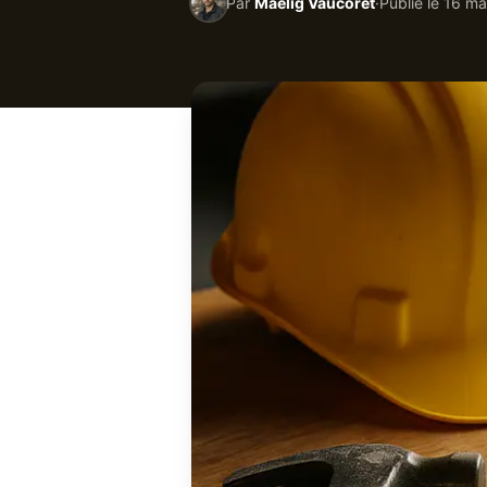
Par
Maëlig Vaucoret
·
Publié le
16 ma