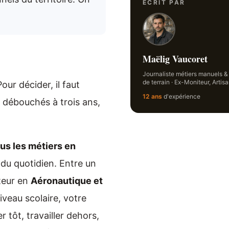
ÉCRIT PAR
Maëlig Vaucoret
Journaliste métiers manuels &
de terrain · Ex-Moniteur, Arti
our décider, il faut
12 ans
d'expérience
t débouchés à trois ans,
ous les métiers en
 du quotidien. Entre un
teur en
Aéronautique et
niveau scolaire, votre
 tôt, travailler dehors,