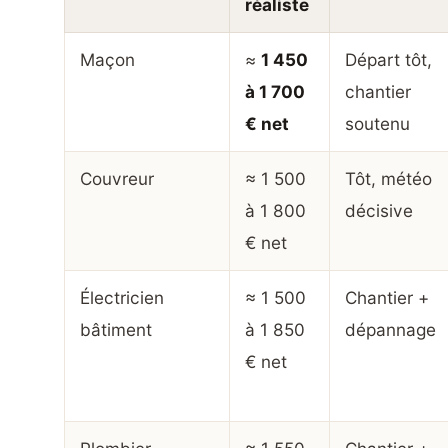
réaliste
Maçon
≈
1 450
Départ tôt,
à 1 700
chantier
€ net
soutenu
Couvreur
≈ 1 500
Tôt, météo
à 1 800
décisive
€ net
Électricien
≈ 1 500
Chantier +
bâtiment
à 1 850
dépannage
€ net