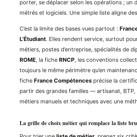
porter, se déplacer selon les opérations ; un 
métrés et logiciels. Une simple liste aligne de
C’est la limite des bases vues partout :
France
L’Étudiant
. Elles rendent service, surtout pou
métiers, postes d’entreprise, spécialités de 
ROME
, la fiche
RNCP
, les conventions collect
toujours le même périmètre qu’en maintenan
fiche
France Compétences
précise la certifi
partir des grandes familles — artisanat, BTP,
métiers manuels et techniques avec une métho
La grille de choix métier qui remplace la liste bru
Pour trier une
liste de métier
, prenez six crit