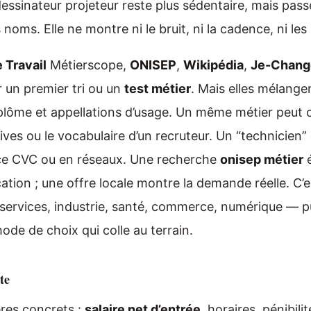
dessinateur projeteur reste plus sédentaire, mais pass
s noms. Elle ne montre ni le bruit, ni la cadence, ni le
 Travail
Métierscope,
ONISEP
,
Wikipédia
,
Je-Chang
r un premier tri ou un
test métier
. Mais elles mélangen
diplôme et appellations d’usage. Un même métier peut
ives ou le vocabulaire d’un recruteur. Un “technicien” 
ce CVC ou en réseaux. Une recherche
onisep métier
é
cation ; une offre locale montre la demande réelle. C’est
 services, industrie, santé, commerce, numérique — pu
de de choix qui colle au terrain.
te
ères concrets :
salaire net d’entrée
, horaires, pénibili