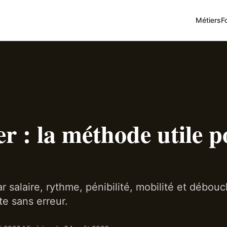
Métiers
F
er : la méthode utile 
par salaire, rythme, pénibilité, mobilité et débou
te sans erreur.