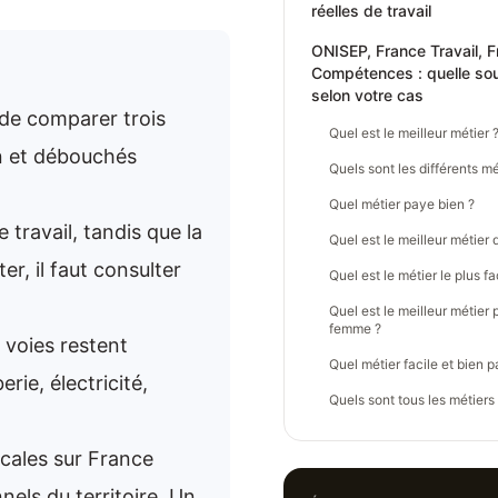
réelles de travail
ONISEP, France Travail, 
Compétences : quelle sour
selon votre cas
 de comparer trois
Quel est le meilleur métier 
on et débouchés
Quels sont les différents mé
Quel métier paye bien ?
 travail, tandis que la
Quel est le meilleur métier
er, il faut consulter
Quel est le métier le plus fa
Quel est le meilleur métier
femme ?
 voies restent
Quel métier facile et bien p
rie, électricité,
Quels sont tous les métiers
locales sur France
nels du territoire. Un