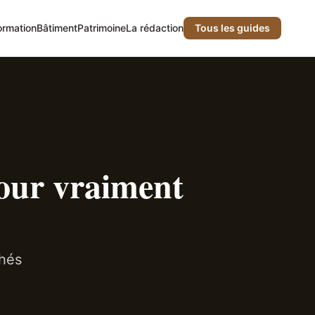
ormation
Bâtiment
Patrimoine
La rédaction
Tous les guides
pour vraiment
chés