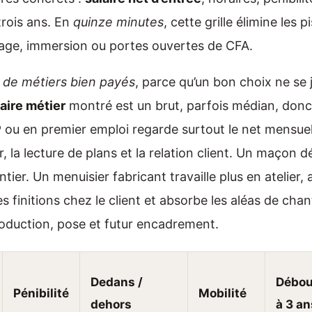
trois ans. En
quinze minutes
, cette grille élimine les 
tage, immersion ou portes ouvertes de CFA.
e de métiers bien payés
, parce qu’un bon choix ne se
laire métier
montré est un brut, parfois médian, donc 
P
ou en premier emploi regarde surtout le net mensuel,
r, la lecture de plans et la relation client. Un maçon 
er. Un menuisier fabricant travaille plus en atelier,
finitions chez le client et absorbe les aléas de chant
oduction, pose et futur encadrement.
Dedans /
Débo
Pénibilité
Mobilité
dehors
à 3 an